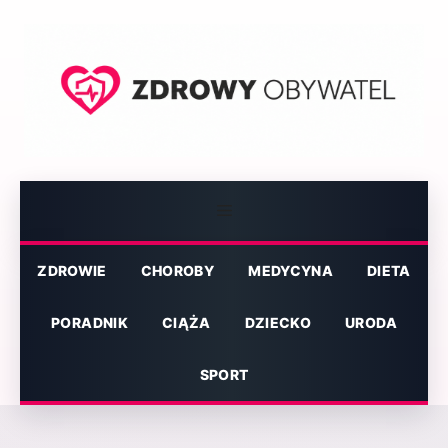
Przejdź
do
treści
Menu
ZDROWIE
CHOROBY
MEDYCYNA
DIETA
PORADNIK
CIĄŻA
DZIECKO
URODA
SPORT