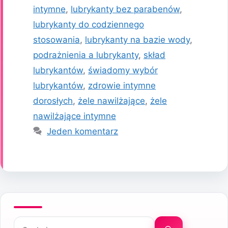
intymne
,
lubrykanty bez parabenów
,
lubrykanty do codziennego
stosowania
,
lubrykanty na bazie wody
,
podrażnienia a lubrykanty
,
skład
lubrykantów
,
świadomy wybór
lubrykantów
,
zdrowie intymne
dorosłych
,
żele nawilżające
,
żele
nawilżające intymne
Jeden komentarz
Szukaj: