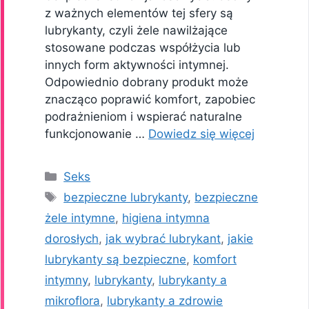
z ważnych elementów tej sfery są
lubrykanty, czyli żele nawilżające
stosowane podczas współżycia lub
innych form aktywności intymnej.
Odpowiednio dobrany produkt może
znacząco poprawić komfort, zapobiec
podrażnieniom i wspierać naturalne
funkcjonowanie …
Dowiedz się więcej
Kategorie
Seks
Tagi
bezpieczne lubrykanty
,
bezpieczne
żele intymne
,
higiena intymna
dorosłych
,
jak wybrać lubrykant
,
jakie
lubrykanty są bezpieczne
,
komfort
intymny
,
lubrykanty
,
lubrykanty a
mikroflora
,
lubrykanty a zdrowie