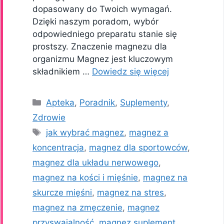
dopasowany do Twoich wymagań.
Dzięki naszym poradom, wybór
odpowiedniego preparatu stanie się
prostszy. Znaczenie magnezu dla
organizmu Magnez jest kluczowym
składnikiem …
Dowiedz się więcej
Kategorie
Apteka
,
Poradnik
,
Suplementy
,
Zdrowie
Tagi
jak wybrać magnez
,
magnez a
koncentracja
,
magnez dla sportowców
,
magnez dla układu nerwowego
,
magnez na kości i mięśnie
,
magnez na
skurcze mięśni
,
magnez na stres
,
magnez na zmęczenie
,
magnez
przyswajalność
,
magnez suplement