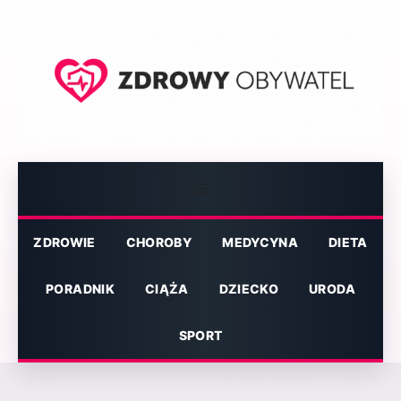
Przejdź
do
treści
Menu
ZDROWIE
CHOROBY
MEDYCYNA
DIETA
PORADNIK
CIĄŻA
DZIECKO
URODA
SPORT