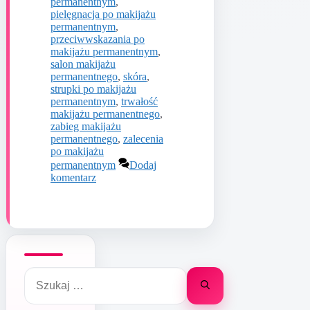
permanentnym
,
pielęgnacja po makijażu
permanentnym
,
przeciwwskazania po
makijażu permanentnym
,
salon makijażu
permanentnego
,
skóra
,
strupki po makijażu
permanentnym
,
trwałość
makijażu permanentnego
,
zabieg makijażu
permanentnego
,
zalecenia
po makijażu
permanentnym
Dodaj
komentarz
Szukaj: