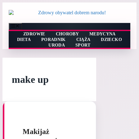
Przejdź
do
treści
Menu
ZDROWIE
CHOROBY
MEDYCYNA
DIETA
PORADNIK
CIĄŻA
DZIECKO
URODA
SPORT
make up
Makijaż