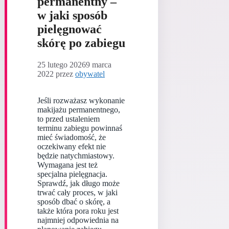
permanentny –
w jaki sposób
pielęgnować
skórę po zabiegu
25 lutego 2026
9 marca
2022
przez
obywatel
Jeśli rozważasz wykonanie
makijażu permanentnego,
to przed ustaleniem
terminu zabiegu powinnaś
mieć świadomość, że
oczekiwany efekt nie
będzie natychmiastowy.
Wymagana jest też
specjalna pielęgnacja.
Sprawdź, jak długo może
trwać cały proces, w jaki
sposób dbać o skórę, a
także która pora roku jest
najmniej odpowiednia na