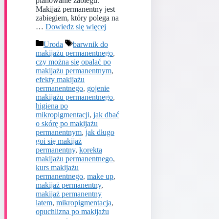
planowanie zabiegu.
Makijaż permanentny jest
zabiegiem, który polega na
…
Dowiedz się więcej
Kategorie
Tagi
Uroda
barwnik do
makijażu permanentnego
,
czy można się opalać po
makijażu permanentnym
,
efekty makijażu
permanentnego
,
gojenie
makijażu permanentnego
,
higiena po
mikropigmentacji
,
jak dbać
o skórę po makijażu
permanentnym
,
jak długo
goi się makijaż
permanentny
,
korekta
makijażu permanentnego
,
kurs makijażu
permanentnego
,
make up
,
makijaż permanentny
,
makijaż permanentny
latem
,
mikropigmentacja
,
opuchlizna po makijażu