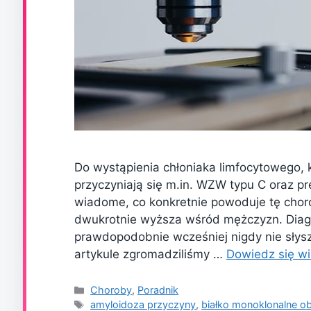
Do wystąpienia chłoniaka limfocytowego, 
przyczyniają się m.in. WZW typu C oraz pr
wiadome, co konkretnie powoduje tę choro
dwukrotnie wyższa wśród mężczyzn. Diagno
prawdopodobnie wcześniej nigdy nie słys
artykule zgromadziliśmy …
Dowiedz się wi
Kategorie
Choroby
,
Poradnik
Tagi
amyloidoza przyczyny
,
białko monoklonalne o