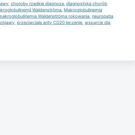
jawy
,
choroby rzadkie diagnoza
,
diagnostyka chorób
akroglobulinemii Waldenströma
,
Makroglobulinemia
makroglobulinemia Waldenströma rokowania
,
neuropatia
 objawy
,
przeciwciała anty CD20 leczenie
,
wsparcie dla