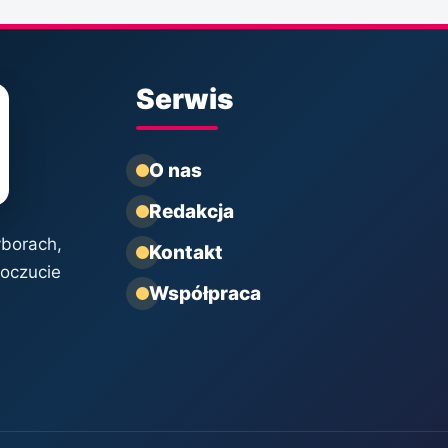
Serwis
O nas
Redakcja
yborach,
Kontakt
poczucie
Współpraca