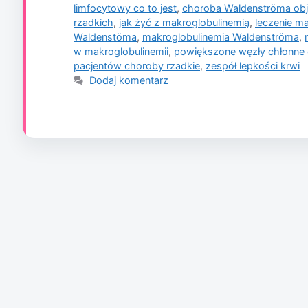
limfocytowy co to jest
,
choroba Waldenströma ob
rzadkich
,
jak żyć z makroglobulinemią
,
leczenie m
Waldenstöma
,
makroglobulinemia Waldenströma
,
w makroglobulinemii
,
powiększone węzły chłonne
pacjentów choroby rzadkie
,
zespół lepkości krwi
Dodaj komentarz