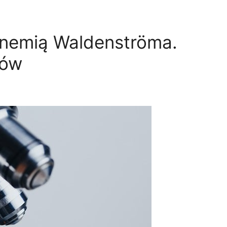
inemią Waldenströma.
tów