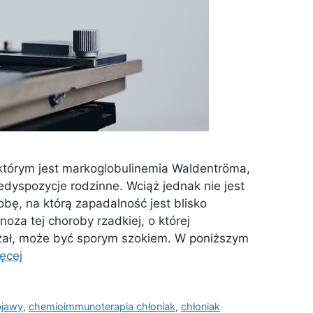
którym jest markoglobulinemia Waldentröma,
edyspozycje rodzinne. Wciąż jednak nie jest
bę, na którą zapadalność jest blisko
za tej choroby rzadkiej, o której
zał, może być sporym szokiem. W poniższym
ęcej
bjawy
,
chemioimmunoterapia chłoniak
,
chłoniak