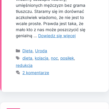
umięśnionych mężczyzn bez grama
tłuszczu. Staramy się im dorównać
aczkolwiek wiadomo, że nie jest to
wcale proste. Prawda jest taka, że
mało kto z nas może poszczycić się
genialną …
Dowiedz się więcej
Kategorie
Dieta
,
Uroda
Tagi
dieta
,
kolacja
,
noc
,
posiłek
,
redukcja
2 komentarze