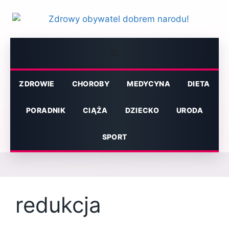
Przejdź
do
treści
Menu
ZDROWIE
CHOROBY
MEDYCYNA
DIETA
PORADNIK
CIĄŻA
DZIECKO
URODA
SPORT
redukcja