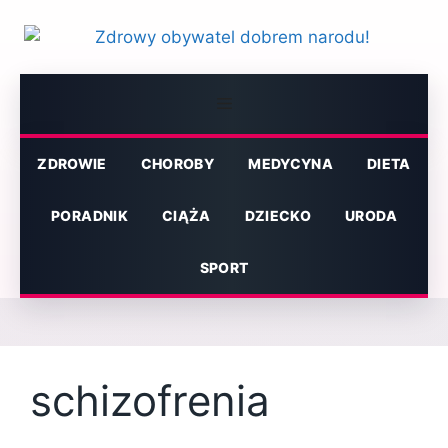
Przejdź
do
treści
Menu
ZDROWIE
CHOROBY
MEDYCYNA
DIETA
PORADNIK
CIĄŻA
DZIECKO
URODA
SPORT
schizofrenia