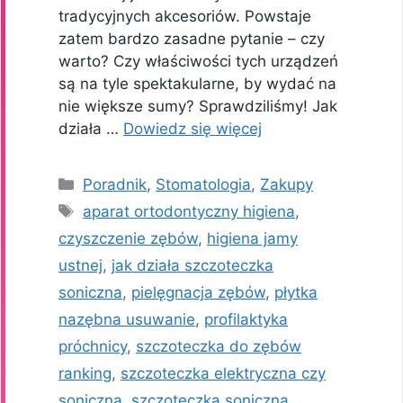
tradycyjnych akcesoriów. Powstaje
zatem bardzo zasadne pytanie – czy
warto? Czy właściwości tych urządzeń
są na tyle spektakularne, by wydać na
nie większe sumy? Sprawdziliśmy! Jak
działa …
Dowiedz się więcej
Kategorie
Poradnik
,
Stomatologia
,
Zakupy
Tagi
aparat ortodontyczny higiena
,
czyszczenie zębów
,
higiena jamy
ustnej
,
jak działa szczoteczka
soniczna
,
pielęgnacja zębów
,
płytka
nazębna usuwanie
,
profilaktyka
próchnicy
,
szczoteczka do zębów
ranking
,
szczoteczka elektryczna czy
soniczna
,
szczoteczka soniczna
,