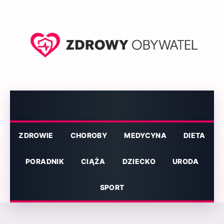
Przejdź
do
treści
Menu
ZDROWIE
CHOROBY
MEDYCYNA
DIETA
PORADNIK
CIĄŻA
DZIECKO
URODA
SPORT