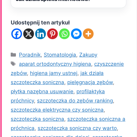
Udostępnij ten artykuł
Kategorie
Poradnik
,
Stomatologia
,
Zakupy
Tagi
aparat ortodontyczny higiena
,
czyszczenie
zębów
,
higiena jamy ustnej
,
jak działa
szczoteczka soniczna
,
pielęgnacja zębów
,
płytka nazębna usuwanie
,
profilaktyka
próchnicy
,
szczoteczka do zębów ranking
,
szczoteczka elektryczna czy soniczna
,
szczoteczka soniczna
,
szczoteczka soniczna a
próchnica
,
szczoteczka soniczna czy warto
,