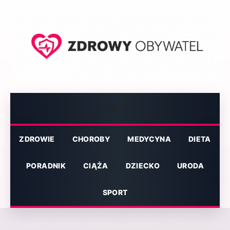
Przejdź
do
treści
Menu
ZDROWIE
CHOROBY
MEDYCYNA
DIETA
PORADNIK
CIĄŻA
DZIECKO
URODA
SPORT