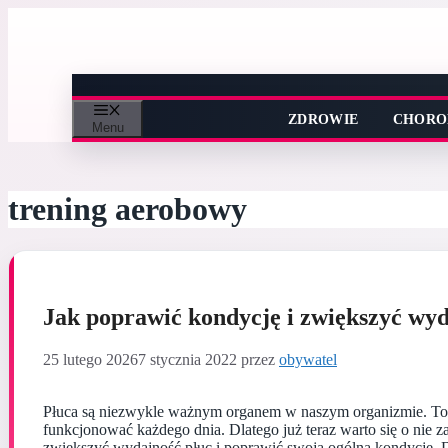
Przejdź
do
treści
ZDROWIE
CHORO
Menu
trening aerobowy
Jak poprawić kondycję i zwiększyć wyd
25 lutego 2026
7 stycznia 2022
przez
obywatel
Płuca są niezwykle ważnym organem w naszym organizmie. To 
funkcjonować każdego dnia. Dlatego już teraz warto się o nie z
zwiększyć wydajność płuc i poprawić swoją ogólną kondycję. 