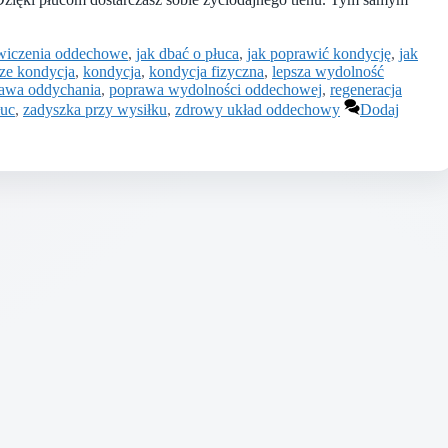
wiczenia oddechowe
,
jak dbać o płuca
,
jak poprawić kondycję
,
jak
rze kondycja
,
kondycja
,
kondycja fizyczna
,
lepsza wydolność
awa oddychania
,
poprawa wydolności oddechowej
,
regeneracja
łuc
,
zadyszka przy wysiłku
,
zdrowy układ oddechowy
Dodaj