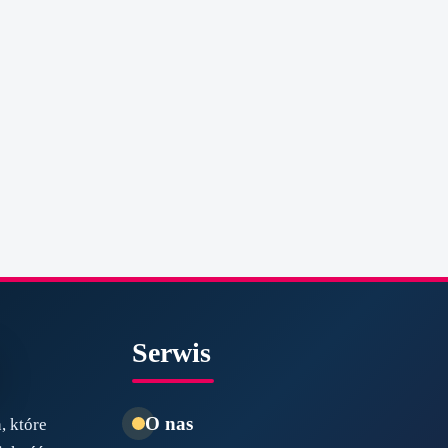
Serwis
O nas
, które