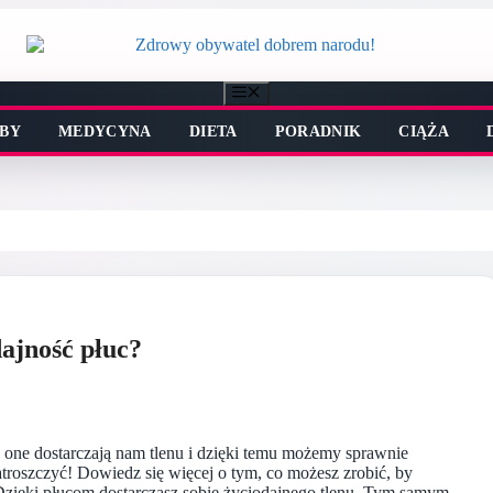
Menu
BY
MEDYCYNA
DIETA
PORADNIK
CIĄŻA
ajność płuc?
one dostarczają nam tlenu i dzięki temu możemy sprawnie
atroszczyć! Dowiedz się więcej o tym, co możesz zrobić, by
Dzięki płucom dostarczasz sobie życiodajnego tlenu. Tym samym