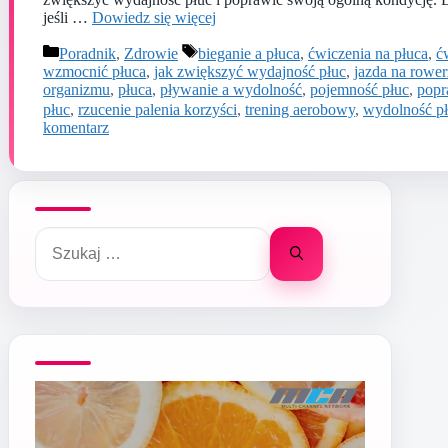
jeśli …
Dowiedz się więcej
Kategorie
Tagi
Poradnik
,
Zdrowie
bieganie a płuca
,
ćwiczenia na płuca
,
ć
wzmocnić płuca
,
jak zwiększyć wydajność płuc
,
jazda na rowe
organizmu
,
płuca
,
pływanie a wydolność
,
pojemność płuc
,
popr
płuc
,
rzucenie palenia korzyści
,
trening aerobowy
,
wydolność p
komentarz
Szukaj: