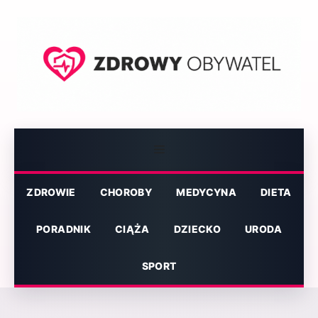
Przejdź
do
treści
Menu
ZDROWIE
CHOROBY
MEDYCYNA
DIETA
PORADNIK
CIĄŻA
DZIECKO
URODA
SPORT