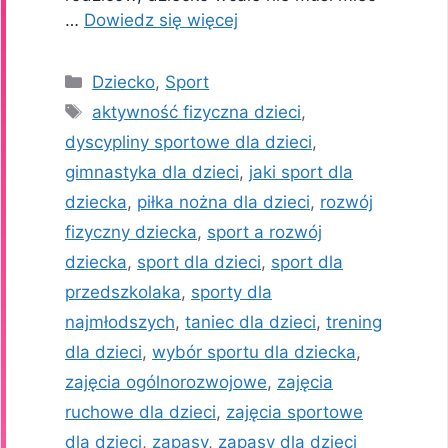
…
Dowiedz się więcej
Kategorie
Dziecko
,
Sport
Tagi
aktywność fizyczna dzieci
,
dyscypliny sportowe dla dzieci
,
gimnastyka dla dzieci
,
jaki sport dla
dziecka
,
piłka nożna dla dzieci
,
rozwój
fizyczny dziecka
,
sport a rozwój
dziecka
,
sport dla dzieci
,
sport dla
przedszkolaka
,
sporty dla
najmłodszych
,
taniec dla dzieci
,
trening
dla dzieci
,
wybór sportu dla dziecka
,
zajęcia ogólnorozwojowe
,
zajęcia
ruchowe dla dzieci
,
zajęcia sportowe
dla dzieci
,
zapasy
,
zapasy dla dzieci