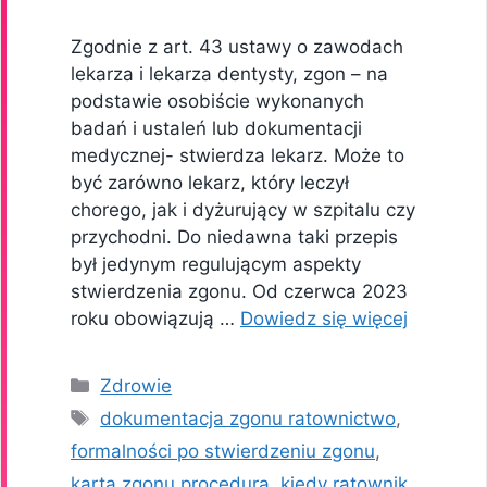
Zgodnie z art. 43 ustawy o zawodach
lekarza i lekarza dentysty, zgon – na
podstawie osobiście wykonanych
badań i ustaleń lub dokumentacji
medycznej- stwierdza lekarz. Może to
być zarówno lekarz, który leczył
chorego, jak i dyżurujący w szpitalu czy
przychodni. Do niedawna taki przepis
był jedynym regulującym aspekty
stwierdzenia zgonu. Od czerwca 2023
roku obowiązują …
Dowiedz się więcej
Kategorie
Zdrowie
Tagi
dokumentacja zgonu ratownictwo
,
formalności po stwierdzeniu zgonu
,
karta zgonu procedura
,
kiedy ratownik