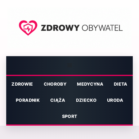
Przejdź
do
treści
Menu
ZDROWIE
CHOROBY
MEDYCYNA
DIETA
PORADNIK
CIĄŻA
DZIECKO
URODA
SPORT