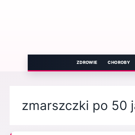
Przejdź
do
treści
ZDROWIE
CHOROBY
zmarszczki po 50 