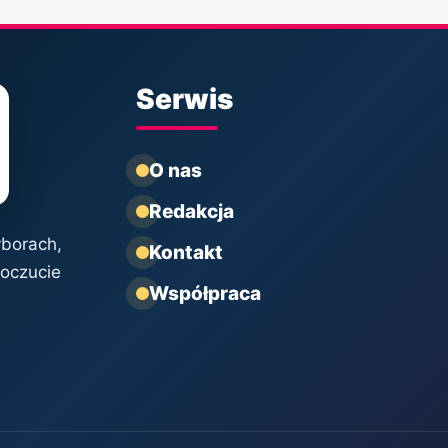
Serwis
O nas
Redakcja
yborach,
Kontakt
poczucie
Współpraca