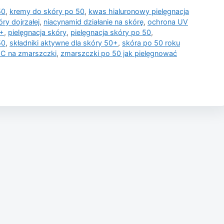
50
,
kremy do skóry po 50
,
kwas hialuronowy pielęgnacja
óry dojrzałej
,
niacynamid działanie na skórę
,
ochrona UV
0+
,
pielęgnacja skóry
,
pielęgnacja skóry po 50
,
50
,
składniki aktywne dla skóry 50+
,
skóra po 50 roku
 C na zmarszczki
,
zmarszczki po 50 jak pielęgnować