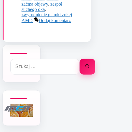
zaćma objawy
,
zespół
suchego oka
,
zwyrodnienie plamki żółtej
AMD
Dodaj komentarz
Szukaj: