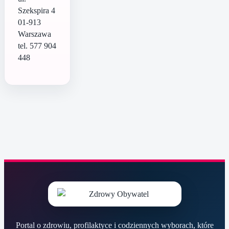
Szekspira 4
01-913
Warszawa
tel. 577 904
448
Portal o zdrowiu, profilaktyce i codziennych wyborach, które