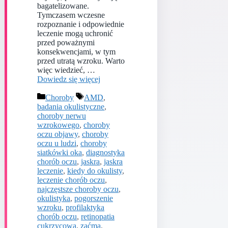
bagatelizowane.
Tymczasem wczesne
rozpoznanie i odpowiednie
leczenie mogą uchronić
przed poważnymi
konsekwencjami, w tym
przed utratą wzroku. Warto
więc wiedzieć, …
Dowiedz się więcej
Kategorie
Tagi
Choroby
AMD
,
badania okulistyczne
,
choroby nerwu
wzrokowego
,
choroby
oczu objawy
,
choroby
oczu u ludzi
,
choroby
siatkówki oka
,
diagnostyka
chorób oczu
,
jaskra
,
jaskra
leczenie
,
kiedy do okulisty
,
leczenie chorób oczu
,
najczęstsze choroby oczu
,
okulistyka
,
pogorszenie
wzroku
,
profilaktyka
chorób oczu
,
retinopatia
cukrzycowa
,
zaćma
,