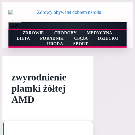
Przejdź
do
treści
Menu
ZDROWIE
CHOROBY
MEDYCYNA
DIETA
PORADNIK
CIĄŻA
DZIECKO
URODA
SPORT
zwyrodnienie
plamki żółtej
AMD