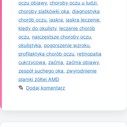
oczu objawy
,
choroby oczu u ludzi
,
choroby siatkówki oka
,
diagnostyka
chorób oczu
,
jaskra
,
jaskra leczenie
,
kiedy do okulisty
,
leczenie chorób
oczu
,
najczęstsze choroby oczu
,
okulistyka
,
pogorszenie wzroku
,
profilaktyka chorób oczu
,
retinopatia
cukrzycowa
,
zaćma
,
zaćma objawy
,
zespół suchego oka
,
zwyrodnienie
plamki żółtej AMD
Dodaj komentarz