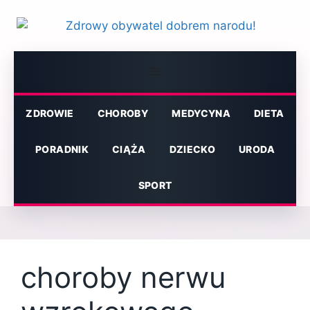
Przejdź
do
treści
Menu
ZDROWIE
CHOROBY
MEDYCYNA
DIETA
PORADNIK
CIĄŻA
DZIECKO
URODA
SPORT
choroby nerwu