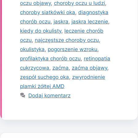
oczu objawy
,
choroby oczu u ludzi
,
choroby siatkówki oka
,
diagnostyka
chorób oczu
,
jaskra
,
jaskra leczenie
,
kiedy do okulisty
,
leczenie chorób
oczu
,
najczęstsze choroby oczu
,
okulistyka
,
pogorszenie wzroku
,
profilaktyka chorób oczu
,
retinopatia
cukrzycowa
,
zaćma
,
zaćma objawy
,
zespół suchego oka
,
zwyrodnienie
plamki żółtej AMD
Dodaj komentarz