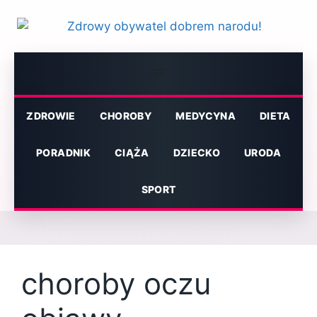
Przejdź
do
treści
Menu
ZDROWIE
CHOROBY
MEDYCYNA
DIETA
PORADNIK
CIĄŻA
DZIECKO
URODA
SPORT
choroby oczu