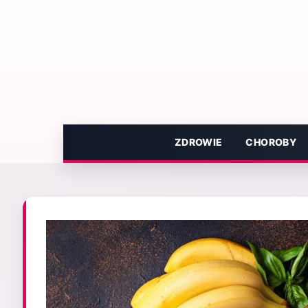
Przejdź
do
treści
ZDROWIE
CHOROBY