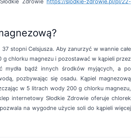
 Słodkie Zdrowie
https://slodkie-zdrowie.pl/pl/22-
 magnezową?
 37 stopni Celsjusza. Aby zanurzyć w wannie całe
0 g chlorku magnezu i pozostawać w kąpieli przez
wać mydła bądź innych środków myjących, a po
ą wodą, pozbywając się osadu. Kąpiel magnezową
czając w 5 litrach wody 200 g chlorku magnezu,
lep internetowy Słodkie Zdrowie oferuje chlorek
zwala na wygodne użycie soli do kąpieli więcej