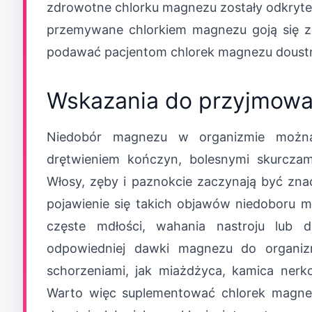
zdrowotne chlorku magnezu zostały odkryte
przemywane chlorkiem magnezu goją się zn
podawać pacjentom chlorek magnezu doustni
Wskazania do przyjmowa
Niedobór magnezu w organizmie możn
drętwieniem kończyn, bolesnymi skurcza
Włosy, zęby i paznokcie zaczynają być znacz
pojawienie się takich objawów niedoboru ma
częste mdłości, wahania nastroju lub d
odpowiedniej dawki magnezu do organi
schorzeniami, jak miażdżyca, kamica nerko
Warto więc suplementować chlorek magne