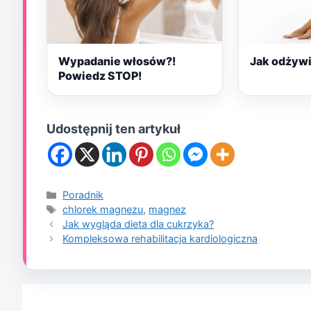
Wypadanie włosów?!
Jak odżywi
Powiedz STOP!
Udostępnij ten artykuł
Kategorie
Poradnik
Tagi
chlorek magnezu
,
magnez
Jak wygląda dieta dla cukrzyka?
Kompleksowa rehabilitacja kardiologiczna