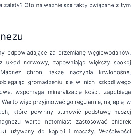
a zalety? Oto najważniejsze fakty związane z tym
gnezu
my odpowiadające za przemianę węglowodanów,
sz układ nerwowy, zapewniając większy spokój
Magnez chroni także naczynia krwionośne,
pobiegając gromadzeniu się w nich szkodliwego
powe, wspomaga mineralizację kości, zapobiega
Warto więc przyjmować go regularnie, najlepiej w
ach, które powinny stanowić podstawę naszej
magnezu warto natomiast zastosować chlorek
ukt używany do kąpieli i masaży. Właściwości