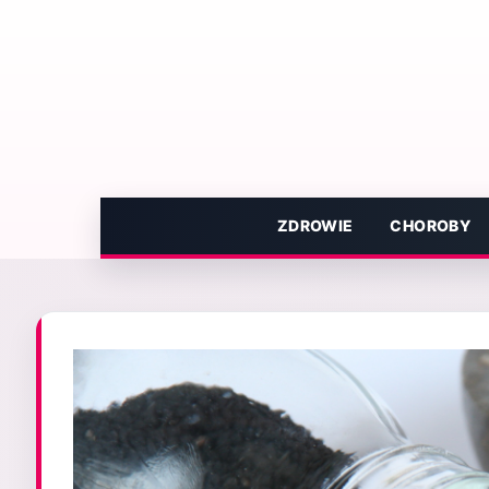
Przejdź
do
treści
ZDROWIE
CHOROBY