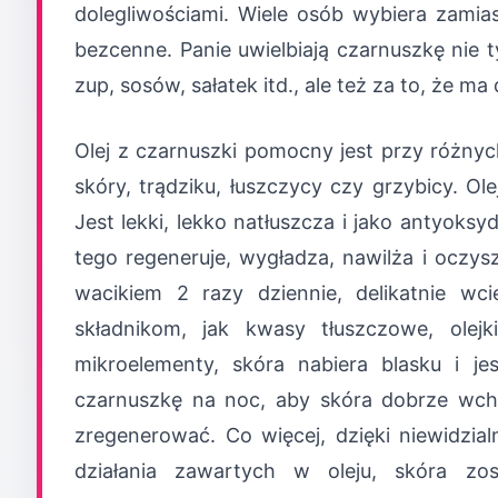
dolegliwościami. Wiele osób wybiera zamia
bezcenne. Panie uwielbiają czarnuszkę nie 
zup, sosów, sałatek itd., ale też za to, że ma
Olej z czarnuszki pomocny jest przy różny
skóry, trądziku, łuszczycy czy grzybicy. O
Jest lekki, lekko natłuszcza i jako antyok
tego regeneruje, wygładza, nawilża i oczysz
wacikiem 2 razy dziennie, delikatnie wc
składnikom, jak kwasy tłuszczowe, olejk
mikroelementy, skóra nabiera blasku i j
czarnuszkę na noc, aby skóra dobrze wchł
zregenerować. Co więcej, dzięki niewidzia
działania zawartych w oleju, skóra z