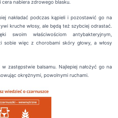
i cera nabiera zdrowego blasku.
piej nakładać podczas kąpieli i pozostawić go na
żywi kruche włosy, ale będą też szybciej odrastać.
ki swoim właściwościom antybakteryjnym,
i sobie więc z chorobami skóry głowy, a włosy
i w zastępstwie balsamu. Najlepiej nałożyć go na
masowując okrężnymi, powolnymi ruchami.