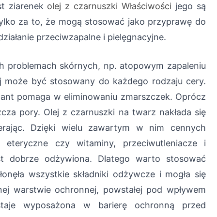
st ziarenek
olej z czarnuszki Właściwości
jego są
tylko za to, że mogą stosować jako przyprawę do
 działanie przeciwzapalne i pielęgnacyjne.
ch problemach skórnych, np. atopowym zapaleniu
lej może być stosowany do każdego rodzaju cery.
sydant pomaga w eliminowaniu zmarszczek. Oprócz
cza pory. Olej z czarnuszki na twarz nakłada się
ierając. Dzięki wielu zawartym w nim cennych
i eteryczne czy witaminy, przeciwutleniacze i
est dobrze odżywiona. Dlatego warto stosować
onęła wszystkie składniki odżywcze i mogła się
lnej warstwie ochronnej, powstałej pod wpływem
ostaje wyposażona w barierę ochronną przed