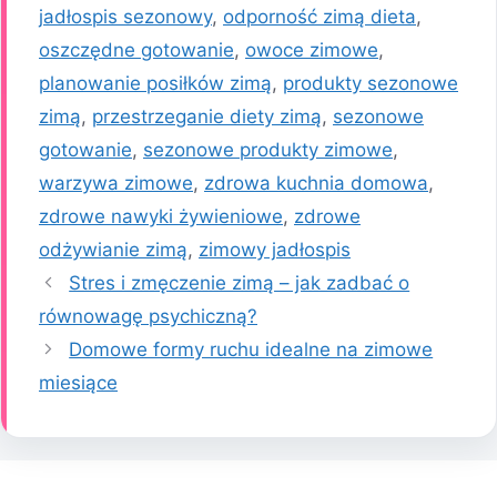
jadłospis sezonowy
,
odporność zimą dieta
,
oszczędne gotowanie
,
owoce zimowe
,
planowanie posiłków zimą
,
produkty sezonowe
zimą
,
przestrzeganie diety zimą
,
sezonowe
gotowanie
,
sezonowe produkty zimowe
,
warzywa zimowe
,
zdrowa kuchnia domowa
,
zdrowe nawyki żywieniowe
,
zdrowe
odżywianie zimą
,
zimowy jadłospis
Stres i zmęczenie zimą – jak zadbać o
równowagę psychiczną?
Domowe formy ruchu idealne na zimowe
miesiące