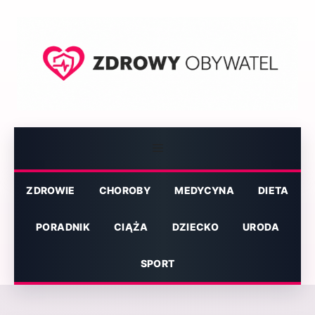
Przejdź
do
treści
Menu
ZDROWIE
CHOROBY
MEDYCYNA
DIETA
PORADNIK
CIĄŻA
DZIECKO
URODA
SPORT