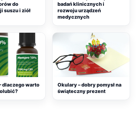
orów do
badań klinicznych i
 suszu i ziół
rozwoju urządzeń
medycznych
– dlaczego warto
Okulary – dobry pomysł na
polubić?
świąteczny prezent