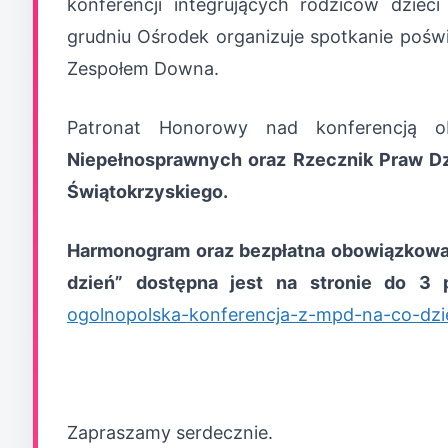
konferencji integrujących rodziców dzie
grudniu Ośrodek organizuje spotkanie poś
Zespołem Downa.
Patronat Honorowy nad konferencją 
Niepełnosprawnych oraz Rzecznik Praw D
Świątokrzyskiego.
Harmonogram oraz bezpłatna obowiązkowa r
dzień” dostępna jest na stronie do 3 p
ogolnopolska-konferencja-z-mpd-na-co-dzi
Zapraszamy serdecznie.