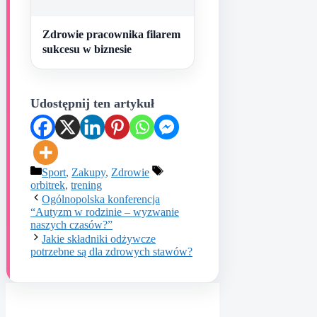
Zdrowie pracownika filarem
sukcesu w biznesie
Udostępnij ten artykuł
Kategorie
Tagi
Sport
,
Zakupy
,
Zdrowie
orbitrek
,
trening
Ogólnopolska konferencja
“Autyzm w rodzinie – wyzwanie
naszych czasów?”
Jakie składniki odżywcze
potrzebne są dla zdrowych stawów?