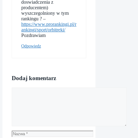
doswiadczenia z
producentem)
wyszczegolniony w tym
rankingu ? –
https://www.prorankingi.pl/r
ankingi/sport/orbitreki/
Pozdrawiam
Odpowiedz
Dodaj komentarz
Komentarz
Nazwa