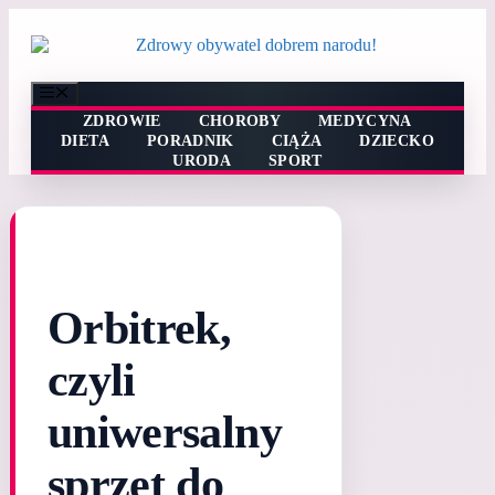
Przejdź
do
treści
Menu
ZDROWIE
CHOROBY
MEDYCYNA
DIETA
PORADNIK
CIĄŻA
DZIECKO
URODA
SPORT
Orbitrek,
czyli
uniwersalny
sprzęt do