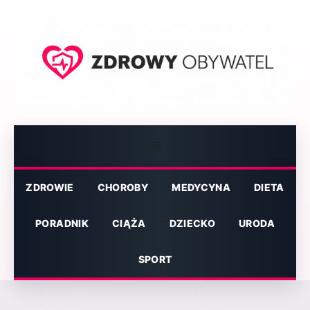
Przejdź
do
treści
Menu
ZDROWIE
CHOROBY
MEDYCYNA
DIETA
PORADNIK
CIĄŻA
DZIECKO
URODA
SPORT