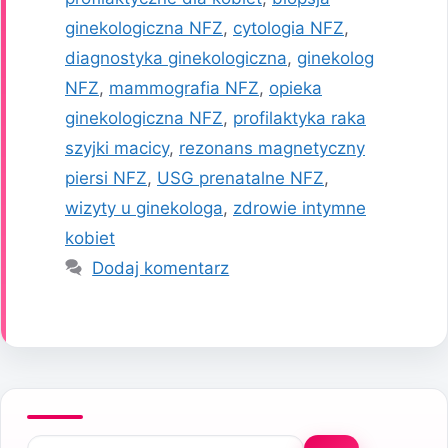
ginekologiczna NFZ
,
cytologia NFZ
,
diagnostyka ginekologiczna
,
ginekolog
NFZ
,
mammografia NFZ
,
opieka
ginekologiczna NFZ
,
profilaktyka raka
szyjki macicy
,
rezonans magnetyczny
piersi NFZ
,
USG prenatalne NFZ
,
wizyty u ginekologa
,
zdrowie intymne
kobiet
Dodaj komentarz
Szukaj: