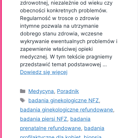
zdrowotnej, niezależnie od wieku czy
obecności konkretnych problemów.
Regularność w trosce o zdrowie
intymne pozwala na utrzymanie
dobrego stanu zdrowia, wczesne
wykrywanie ewentualnych problemów i
zapewnienie właściwej opieki
medycznej. W tym tekście pragniemy
przedstawić temat podstawowej …
Dowiedz się więcej
Kategorie
Medycyna
,
Poradnik
Tagi
badania ginekologiczne NFZ
,
badania ginekologiczne refundowane
,
badania piersi NFZ
,
badania
prenatalne refundowane
,
badania
profilaktyczne dla kobiet
,
biopsja