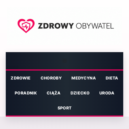
Przejdź
do
treści
Menu
ZDROWIE
CHOROBY
MEDYCYNA
DIETA
PORADNIK
CIĄŻA
DZIECKO
URODA
SPORT