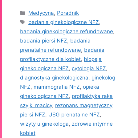
Kategorie
Medycyna
,
Poradnik
Tagi
badania ginekologiczne NFZ
,
badania ginekologiczne refundowane
,
badania piersi NFZ
,
badania
prenatalne refundowane
,
badania
profilaktyczne dla kobiet
,
biopsja
ginekologiczna NFZ
,
cytologia NFZ
,
diagnostyka ginekologiczna
,
ginekolog
NFZ
,
mammografia NFZ
,
opieka
ginekologiczna NFZ
,
profilaktyka raka
szyjki macicy
,
rezonans magnetyczny
piersi NFZ
,
USG prenatalne NFZ
,
wizyty u ginekologa
,
zdrowie intymne
kobiet