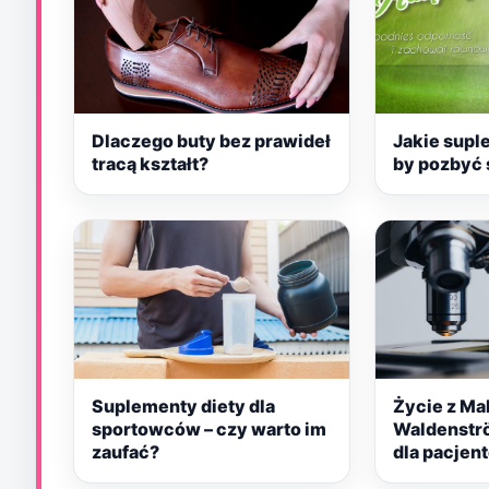
Dlaczego buty bez prawideł
Jakie supl
tracą kształt?
by pozbyć s
Suplementy diety dla
Życie z Ma
sportowców – czy warto im
Waldenstr
zaufać?
dla pacjen