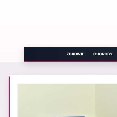
Przejdź
do
treści
ZDROWIE
CHOROBY