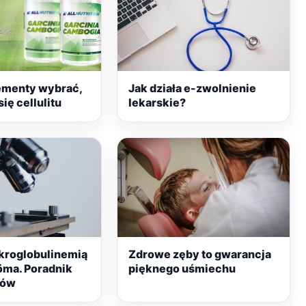
ementy wybrać,
Jak działa e-zwolnienie
ię cellulitu
lekarskie?
kroglobulinemią
Zdrowe zęby to gwarancja
öma. Poradnik
pięknego uśmiechu
tów