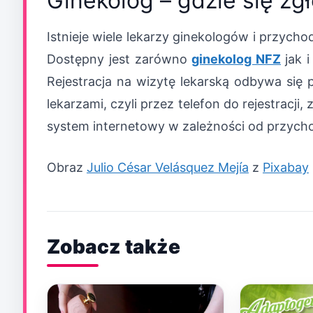
Ginekolog – gdzie się zgł
Istnieje wiele lekarzy ginekologów i przych
Dostępny jest zarówno
ginekolog NFZ
jak 
Rejestracja na wizytę lekarską odbywa się 
lekarzami, czyli przez telefon do rejestracji,
system internetowy w zależności od przycho
Obraz
Julio César Velásquez Mejía
z
Pixabay
Zobacz także