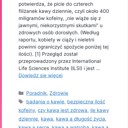
potwierdza, że picie do czterech
filiżanek kawy dziennie, czyli około 400
miligramów kofeiny, „nie wiąże się z
jawnymi, niekorzystnymi skutkami” u
zdrowych osób dorosłych. (Według
raportu, kobiety w ciąży i nieletni
powinni ograniczyć spożycie poniżej tej
ilości). [1] Przegląd został
przeprowadzony przez International
Life Sciences Institute (ILSI) i jest …
Dowiedz się więcej
Kategorie
Poradnik
,
Zdrowie
Tagi
badania o kawie
,
bezpieczna ilość
kofeiny
,
czy kawa jest zdrowa
,
ile kawy
dziennie
,
kawa
,
kawa a długość życia
,
kawa a serce
,
kawa a wątroba
,
kawa a