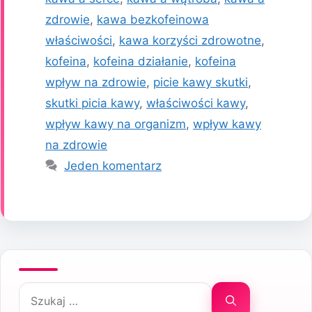
zdrowie
,
kawa bezkofeinowa
właściwości
,
kawa korzyści zdrowotne
,
kofeina
,
kofeina działanie
,
kofeina
wpływ na zdrowie
,
picie kawy skutki
,
skutki picia kawy
,
właściwości kawy
,
wpływ kawy na organizm
,
wpływ kawy
na zdrowie
Jeden komentarz
Szukaj: