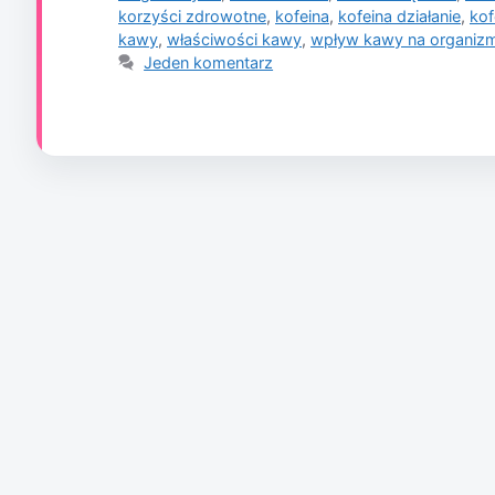
korzyści zdrowotne
,
kofeina
,
kofeina działanie
,
kof
kawy
,
właściwości kawy
,
wpływ kawy na organiz
Jeden komentarz