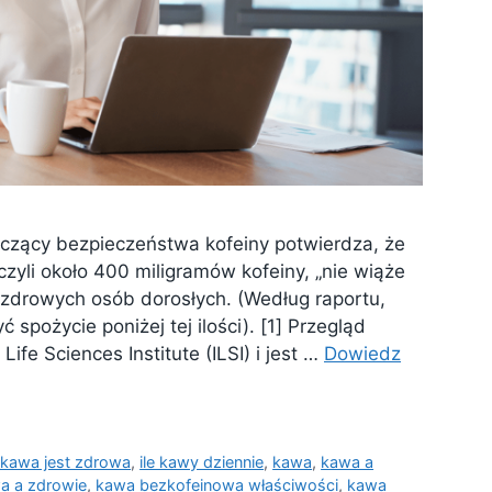
zący bezpieczeństwa kofeiny potwierdza, że
 czyli około 400 miligramów kofeiny, „nie wiąże
u zdrowych osób dorosłych. (Według raportu,
ć spożycie poniżej tej ilości). [1] Przegląd
ife Sciences Institute (ILSI) i jest …
Dowiedz
 kawa jest zdrowa
,
ile kawy dziennie
,
kawa
,
kawa a
a a zdrowie
,
kawa bezkofeinowa właściwości
,
kawa