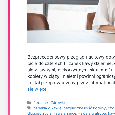
Bezprecedensowy przegląd naukowy dotyc
picie do czterech filiżanek kawy dziennie,
się z jawnymi, niekorzystnymi skutkami” 
kobiety w ciąży i nieletni powinni ograniczy
został przeprowadzony przez International L
się więcej
Kategorie
Poradnik
,
Zdrowie
Tagi
badania o kawie
,
bezpieczna ilość kofeiny
,
czy
długość życia
,
kawa a serce
,
kawa a wątroba
,
kaw