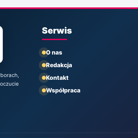
Serwis
O nas
Redakcja
yborach,
Kontakt
poczucie
Współpraca