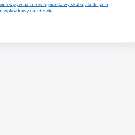
eina wpływ na zdrowie
,
picie kawy skutki
,
skutki picia
m
,
wpływ kawy na zdrowie