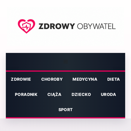
Przejdź
do
treści
Menu
ZDROWIE
CHOROBY
MEDYCYNA
DIETA
PORADNIK
CIĄŻA
DZIECKO
URODA
SPORT