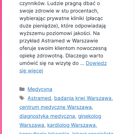
czynników. Ludzie pragną dbać o
swoje zdrowie w stu procentach,
wybierając prywatne kliniki (płacąc
duże pieniądze), które odpowiadają
wyższemu poziomowi jakości. Na
przykład Astramed w Warszawie
oferuje swoim klientom nowoczesną
opiekę zdrowotną. Dlaczego warto
umówić się na wizytę do …
Dowiedz
się więcej
Kategorie
Medycyna
Tagi
Astramed
,
badania krwi Warszawa
,
centrum medyczne Warszawa
,
diagnostyka medyczna
,
ginekolog
Warszawa
,
kardiolog Warszawa
,
konsultacje lekarskie
,
lekarz specjalista