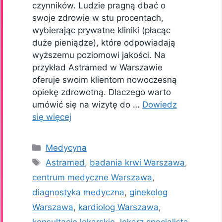
czynników. Ludzie pragną dbać o
swoje zdrowie w stu procentach,
wybierając prywatne kliniki (płacąc
duże pieniądze), które odpowiadają
wyższemu poziomowi jakości. Na
przykład Astramed w Warszawie
oferuje swoim klientom nowoczesną
opiekę zdrowotną. Dlaczego warto
umówić się na wizytę do …
Dowiedz
się więcej
Kategorie
Medycyna
Tagi
Astramed
,
badania krwi Warszawa
,
centrum medyczne Warszawa
,
diagnostyka medyczna
,
ginekolog
Warszawa
,
kardiolog Warszawa
,
konsultacje lekarskie
,
lekarz specjalista