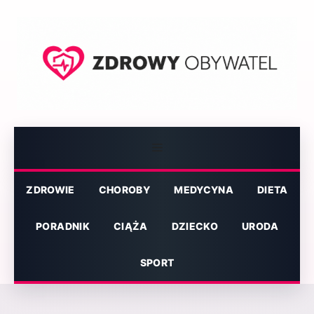
Przejdź
do
treści
Menu
ZDROWIE
CHOROBY
MEDYCYNA
DIETA
PORADNIK
CIĄŻA
DZIECKO
URODA
SPORT