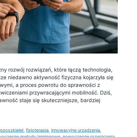
y rozwój rozwiązań, które łączą technologia,
zcze niedawno aktywność fizyczna kojarzyła się
owymi, a proces powrotu do sprawności z
ćwiczeniami przywracającymi mobilność. Dziś,
awność staje się skuteczniejsze, bardziej
gzoszkielet
,
fizjoterapia
,
innowacyjne urządzenia
,
oczesne metody treningowe
,
nowoczesne rozwiązania
,