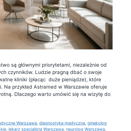
two są głównymi priorytetami, niezależnie od
nnych czynników. Ludzie pragną dbać o swoje
atne kliniki (płacąc duże pieniądze), które
. Na przykład Astramed w Warszawie oferuje
otną. Dlaczego warto umówić się na wizytę do
edyczne Warszawa
,
diagnostyka medyczna
,
ginekolog
skie
,
lekarz specjalista Warszawa
,
neurolog Warszawa
,