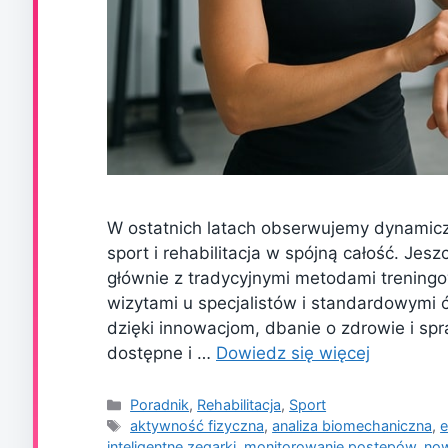
W ostatnich latach obserwujemy dynamiczn
sport i rehabilitacja w spójną całość. Jes
głównie z tradycyjnymi metodami trening
wizytami u specjalistów i standardowymi 
dzięki innowacjom, dbanie o zdrowie i spr
dostępne i …
Dowiedz się więcej
Kategorie
Poradnik
,
Rehabilitacja
,
Sport
Tagi
aktywność fizyczna
,
analiza biomechaniczna
,
e
inteligentne zegarki
,
monitorowanie postępów
,
now