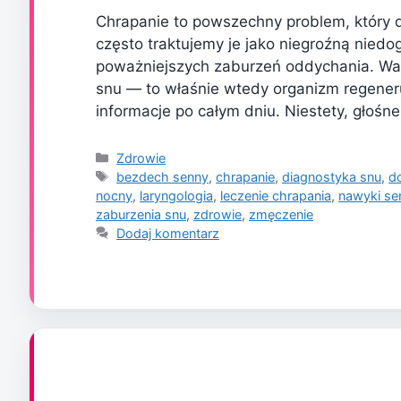
Chrapanie to powszechny problem, który d
często traktujemy je jako niegroźną nie
poważniejszych zaburzeń oddychania. War
snu — to właśnie wtedy organizm regeneru
informacje po całym dniu. Niestety, głoś
Kategorie
Zdrowie
Tagi
bezdech senny
,
chrapanie
,
diagnostyka snu
,
d
nocny
,
laryngologia
,
leczenie chrapania
,
nawyki se
zaburzenia snu
,
zdrowie
,
zmęczenie
Dodaj komentarz