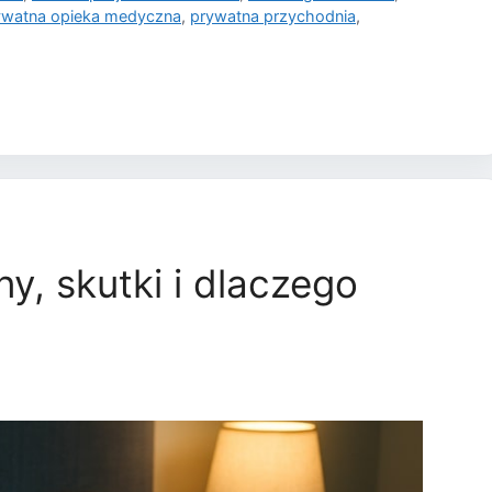
ywatna opieka medyczna
,
prywatna przychodnia
,
y, skutki i dlaczego