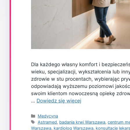
Dla każdego własny komfort i bezpieczeńs
wieku, specjalizacji, wykształcenia lub i
zdrowie w stu procentach, wybierając pryw
odpowiadają wyższemu poziomowi jakości
swoim klientom nowoczesną opiekę zdrow
…
Dowiedz się więcej
Kategorie
Medycyna
Tagi
Astramed
,
badania krwi Warszawa
,
centrum m
Warszawa
,
kardiolog Warszawa
,
konsultacje lekar