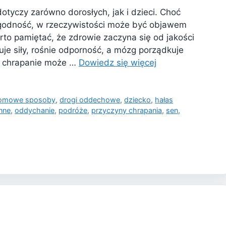
otyczy zarówno dorosłych, jak i dzieci. Choć
dogodność, w rzeczywistości może być objawem
to pamiętać, że zdrowie zaczyna się od jakości
je siły, rośnie odporność, a mózg porządkuje
ne chrapanie może …
Dowiedz się więcej
omowe sposoby
,
drogi oddechowe
,
dziecko
,
hałas
nne
,
oddychanie
,
podróże
,
przyczyny chrapania
,
sen
,