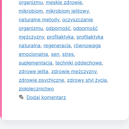
organizmu
,
męskie zdrowie
,
mikrobiom
,
mikrobiom jelitowy
,
naturalne metody
,
oczyszczanie
organizmu
,
odporność
,
odporność
mężczyzny
,
profilaktyka
,
profilaktyka
naturalna
,
regeneracja
,
równowaga
emocjonalna
,
sen
,
stres
,
suplementacja
,
techniki oddechowe
,
zdrowe jelita
,
zdrowie mężczyzny
,
zdrowie psychiczne
,
zdrowy styl życia
,
ziołolecznictwo
Dodaj komentarz