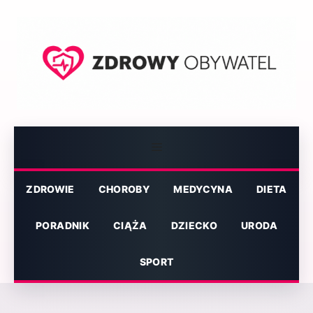
Przejdź
do
treści
Menu
ZDROWIE
CHOROBY
MEDYCYNA
DIETA
PORADNIK
CIĄŻA
DZIECKO
URODA
SPORT