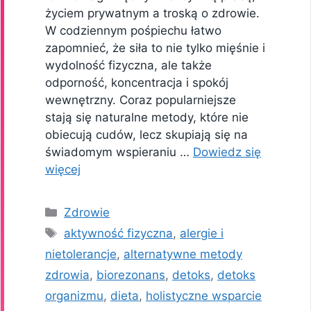
życiem prywatnym a troską o zdrowie.
W codziennym pośpiechu łatwo
zapomnieć, że siła to nie tylko mięśnie i
wydolność fizyczna, ale także
odporność, koncentracja i spokój
wewnętrzny. Coraz popularniejsze
stają się naturalne metody, które nie
obiecują cudów, lecz skupiają się na
świadomym wspieraniu …
Dowiedz się
więcej
Kategorie
Zdrowie
Tagi
aktywność fizyczna
,
alergie i
nietolerancje
,
alternatywne metody
zdrowia
,
biorezonans
,
detoks
,
detoks
organizmu
,
dieta
,
holistyczne wsparcie