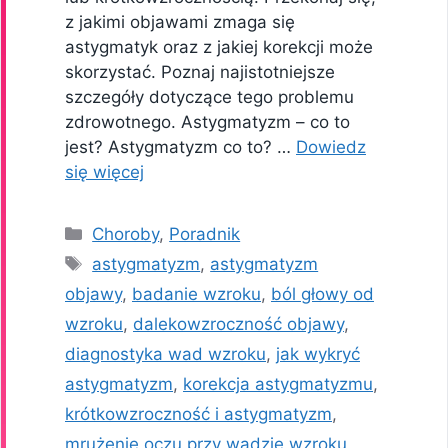
z jakimi objawami zmaga się
astygmatyk oraz z jakiej korekcji może
skorzystać. Poznaj najistotniejsze
szczegóły dotyczące tego problemu
zdrowotnego. Astygmatyzm – co to
jest? Astygmatyzm co to? …
Dowiedz
się więcej
Kategorie
Choroby
,
Poradnik
Tagi
astygmatyzm
,
astygmatyzm
objawy
,
badanie wzroku
,
ból głowy od
wzroku
,
dalekowzroczność objawy
,
diagnostyka wad wzroku
,
jak wykryć
astygmatyzm
,
korekcja astygmatyzmu
,
krótkowzroczność i astygmatyzm
,
mrużenie oczu przy wadzie wzroku
,