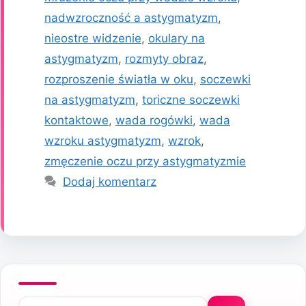
nadwzroczność a astygmatyzm
,
nieostre widzenie
,
okulary na
astygmatyzm
,
rozmyty obraz
,
rozproszenie światła w oku
,
soczewki
na astygmatyzm
,
toriczne soczewki
kontaktowe
,
wada rogówki
,
wada
wzroku astygmatyzm
,
wzrok
,
zmęczenie oczu przy astygmatyzmie
Dodaj komentarz
Szukaj: