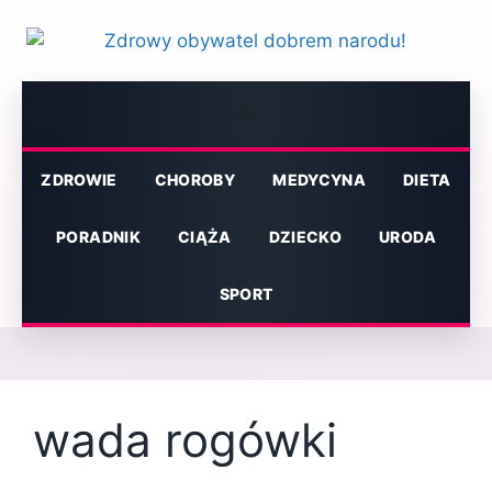
Przejdź
do
treści
Menu
ZDROWIE
CHOROBY
MEDYCYNA
DIETA
PORADNIK
CIĄŻA
DZIECKO
URODA
SPORT
wada rogówki