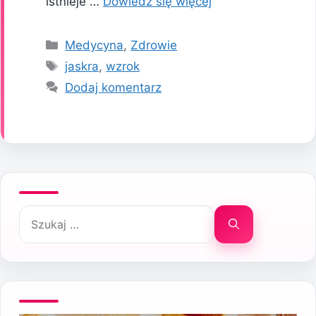
istnieje …
Dowiedz się więcej
Kategorie
Medycyna
,
Zdrowie
Tagi
jaskra
,
wzrok
Dodaj komentarz
Szukaj: