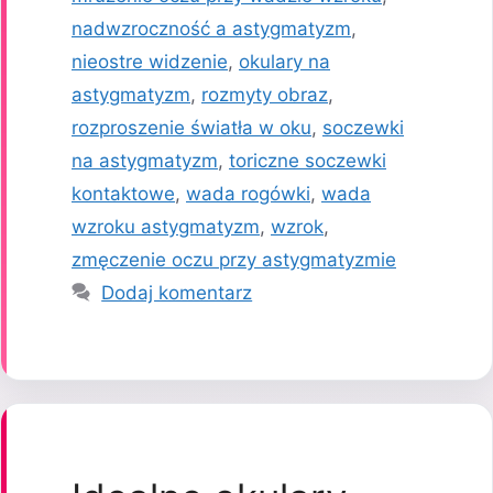
nadwzroczność a astygmatyzm
,
nieostre widzenie
,
okulary na
astygmatyzm
,
rozmyty obraz
,
rozproszenie światła w oku
,
soczewki
na astygmatyzm
,
toriczne soczewki
kontaktowe
,
wada rogówki
,
wada
wzroku astygmatyzm
,
wzrok
,
zmęczenie oczu przy astygmatyzmie
Dodaj komentarz