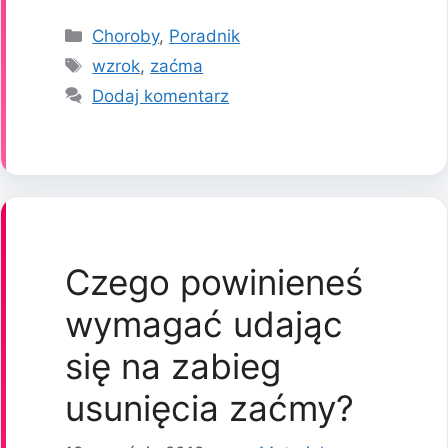
Kategorie
Choroby
,
Poradnik
Tagi
wzrok
,
zaćma
Dodaj komentarz
Czego powinieneś
wymagać udając
się na zabieg
usunięcia zaćmy?