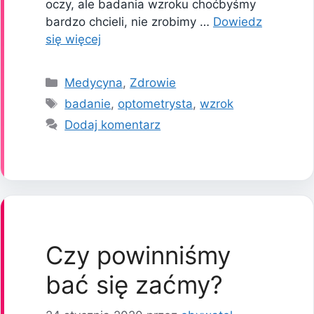
oczy, ale badania wzroku choćbyśmy
bardzo chcieli, nie zrobimy …
Dowiedz
się więcej
Kategorie
Medycyna
,
Zdrowie
Tagi
badanie
,
optometrysta
,
wzrok
Dodaj komentarz
Czy powinniśmy
bać się zaćmy?