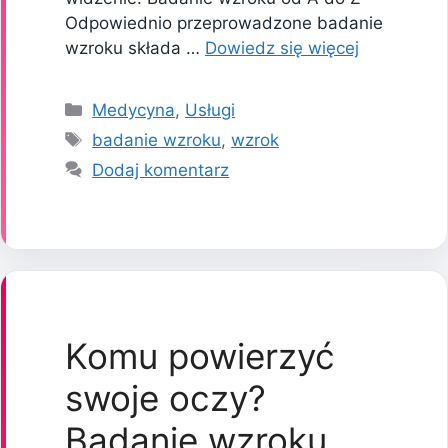
Odpowiednio przeprowadzone badanie
wzroku składa …
Dowiedz się więcej
Kategorie
Medycyna
,
Usługi
Tagi
badanie wzroku
,
wzrok
Dodaj komentarz
Komu powierzyć
swoje oczy?
Badanie wzroku