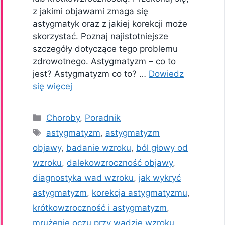
z jakimi objawami zmaga się
astygmatyk oraz z jakiej korekcji może
skorzystać. Poznaj najistotniejsze
szczegóły dotyczące tego problemu
zdrowotnego. Astygmatyzm – co to
jest? Astygmatyzm co to? …
Dowiedz
się więcej
Kategorie
Choroby
,
Poradnik
Tagi
astygmatyzm
,
astygmatyzm
objawy
,
badanie wzroku
,
ból głowy od
wzroku
,
dalekowzroczność objawy
,
diagnostyka wad wzroku
,
jak wykryć
astygmatyzm
,
korekcja astygmatyzmu
,
krótkowzroczność i astygmatyzm
,
mrużenie oczu przy wadzie wzroku
,