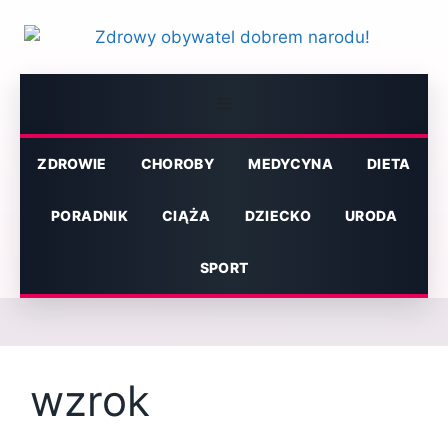
Przejdź
do
treści
Menu
ZDROWIE
CHOROBY
MEDYCYNA
DIETA
PORADNIK
CIĄŻA
DZIECKO
URODA
SPORT
wzrok