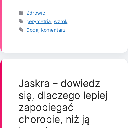
Kategorie
Zdrowie
Tagi
perymetria
,
wzrok
Dodaj komentarz
Jaskra – dowiedz
się, dlaczego lepiej
zapobiegać
chorobie, niż ją