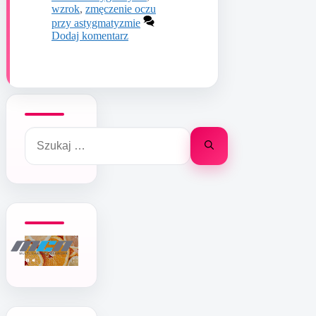
wzrok
,
zmęczenie oczu
przy astygmatyzmie
Dodaj komentarz
Szukaj: