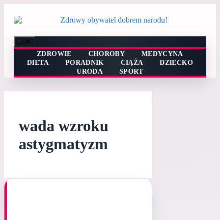
Przejdź
do
treści
Menu
ZDROWIE
CHOROBY
MEDYCYNA
DIETA
PORADNIK
CIĄŻA
DZIECKO
URODA
SPORT
wada wzroku
astygmatyzm