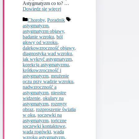
Astygmatyzm co to? …
Dowiedz się więcej
Kategorie
Tagi
Choroby
,
Poradnik
astygmatyzm
,
astygmatyzm objawy
,
badanie wzroku
,
ból
głowy od wzroku
,
dalekowzroczność objawy
,
diagnostyka wad wzroku
,
jak wykryć astygmatyzm
,
korekcja astygmatyzmu
,
krótkowzroczność i
astygmatyzm
,
mrużenie
oczu przy wadzie wzroku
,
nadwzroczność a
astygmatyzm
,
nieostre
widzenie
,
okulary na
astygmatyzm
,
rozmyty
obraz
,
rozproszenie światła
w oku
,
soczewki na
astygmatyzm
,
toriczne
soczewki kontaktowe
,
wada rogówki
,
wada
wzroku astygmatyzm
,