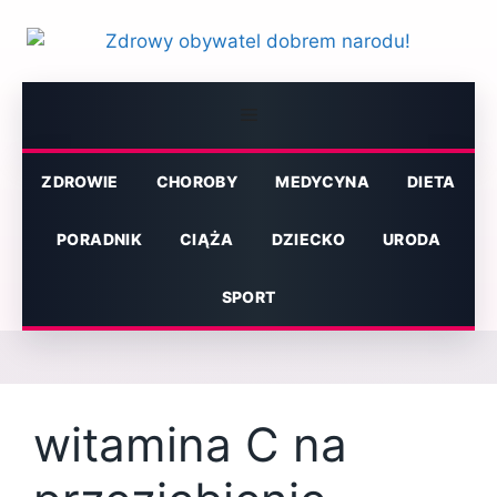
Przejdź
do
treści
Menu
ZDROWIE
CHOROBY
MEDYCYNA
DIETA
PORADNIK
CIĄŻA
DZIECKO
URODA
SPORT
witamina C na