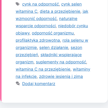
Tagi
cynk na odporność
,
cynk selen
witamina C
,
dieta a przeziębienie
,
jak
wzmocnić odporność
,
naturalne
wsparcie odporności
,
niedobór cynku
objawy
,
odporność organizmu
,
profilaktyka zdrowotna
,
rola selenu w
organizmie
,
selen działanie
,
sezon
przeziębień
,
składniki wspierające
organizm
,
suplementy na odporność
,
witamina C na przeziębienie
,
witaminy
na infekcje
,
zdrowie jesienią i zimą
Dodaj komentarz