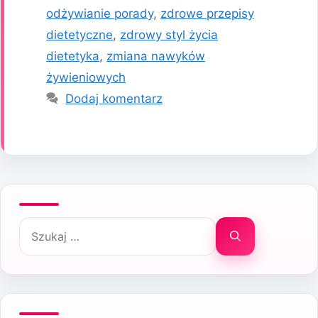
odżywianie porady
,
zdrowe przepisy
dietetyczne
,
zdrowy styl życia
dietetyka
,
zmiana nawyków
żywieniowych
Dodaj komentarz
Szukaj: