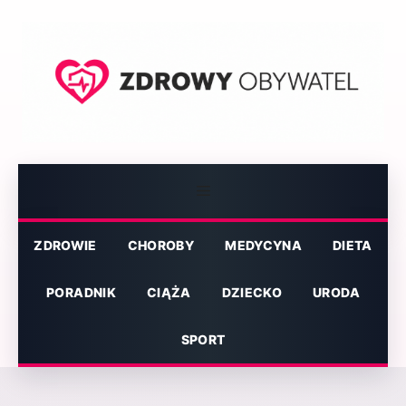
Przejdź
do
treści
Menu
ZDROWIE
CHOROBY
MEDYCYNA
DIETA
PORADNIK
CIĄŻA
DZIECKO
URODA
SPORT