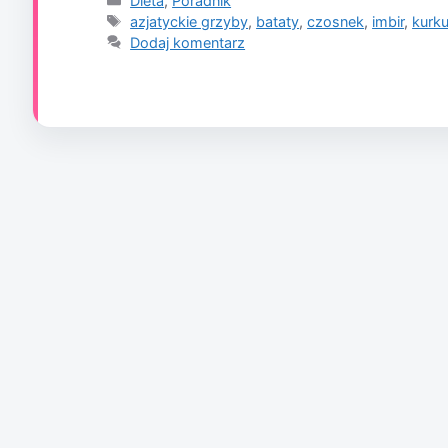
Dieta
,
Poradnik
Tagi
azjatyckie grzyby
,
bataty
,
czosnek
,
imbir
,
kurk
Dodaj komentarz