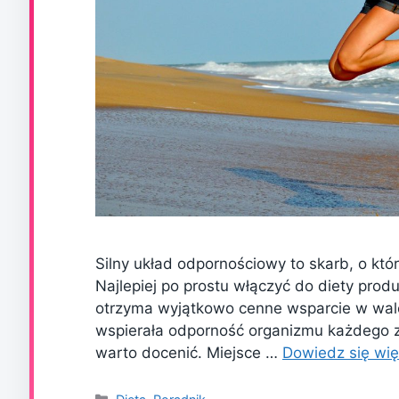
Silny układ odpornościowy to skarb, o kt
Najlepiej po prostu włączyć do diety pro
otrzyma wyjątkowo cenne wsparcie w walce 
wspierała odporność organizmu każdego z
warto docenić. Miejsce …
Dowiedz się wię
Kategorie