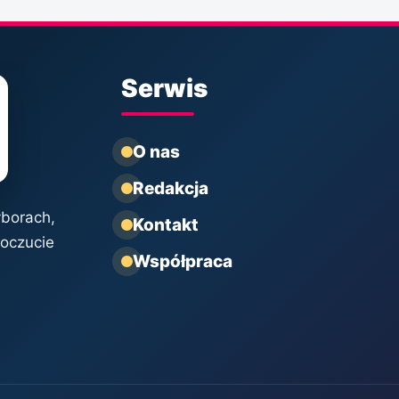
Serwis
O nas
Redakcja
yborach,
Kontakt
poczucie
Współpraca