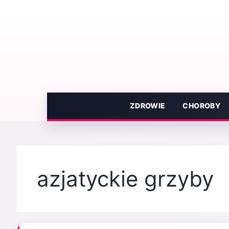
Przejdź
do
treści
ZDROWIE
CHOROBY
azjatyckie grzyby