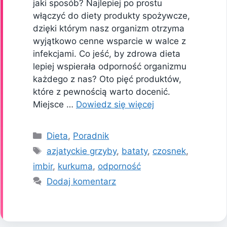
jaki sposób? Najlepiej po prostu
włączyć do diety produkty spożywcze,
dzięki którym nasz organizm otrzyma
wyjątkowo cenne wsparcie w walce z
infekcjami. Co jeść, by zdrowa dieta
lepiej wspierała odporność organizmu
każdego z nas? Oto pięć produktów,
które z pewnością warto docenić.
Miejsce …
Dowiedz się więcej
Kategorie
Dieta
,
Poradnik
Tagi
azjatyckie grzyby
,
bataty
,
czosnek
,
imbir
,
kurkuma
,
odporność
Dodaj komentarz