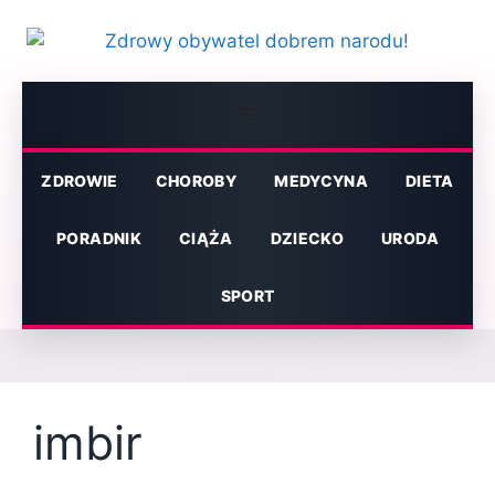
Przejdź
do
treści
Menu
ZDROWIE
CHOROBY
MEDYCYNA
DIETA
PORADNIK
CIĄŻA
DZIECKO
URODA
SPORT
imbir