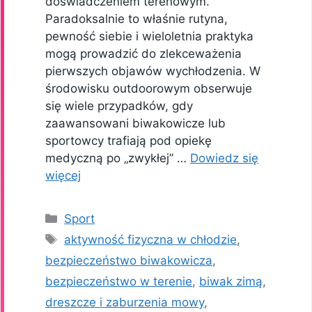
doświadczeniem terenowym.
Paradoksalnie to właśnie rutyna,
pewność siebie i wieloletnia praktyka
mogą prowadzić do zlekceważenia
pierwszych objawów wychłodzenia. W
środowisku outdoorowym obserwuje
się wiele przypadków, gdy
zaawansowani biwakowicze lub
sportowcy trafiają pod opiekę
medyczną po „zwykłej” …
Dowiedz się
więcej
Kategorie
Sport
Tagi
aktywność fizyczna w chłodzie
,
bezpieczeństwo biwakowicza
,
bezpieczeństwo w terenie
,
biwak zimą
,
dreszcze i zaburzenia mowy
,