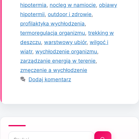
hipotermia
,
nocleg w namiocie
,
objawy
hipotermii
,
outdoor i zdrowie
,
profilaktyka wychłodzenia
,
termoregulacja organizmu
,
trekking w
deszczu
,
warstwowy ubiór
,
wilgoć i
wiatr
,
wychłodzenie organizmu
,
zarządzanie energią w terenie
,
zmęczenie a wychłodzenie
Dodaj komentarz
Szukaj: