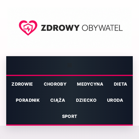
Przejdź
do
treści
Menu
ZDROWIE
CHOROBY
MEDYCYNA
DIETA
PORADNIK
CIĄŻA
DZIECKO
URODA
SPORT