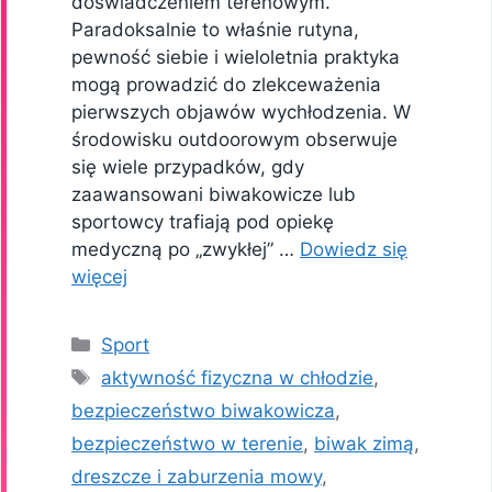
doświadczeniem terenowym.
Paradoksalnie to właśnie rutyna,
pewność siebie i wieloletnia praktyka
mogą prowadzić do zlekceważenia
pierwszych objawów wychłodzenia. W
środowisku outdoorowym obserwuje
się wiele przypadków, gdy
zaawansowani biwakowicze lub
sportowcy trafiają pod opiekę
medyczną po „zwykłej” …
Dowiedz się
więcej
Kategorie
Sport
Tagi
aktywność fizyczna w chłodzie
,
bezpieczeństwo biwakowicza
,
bezpieczeństwo w terenie
,
biwak zimą
,
dreszcze i zaburzenia mowy
,