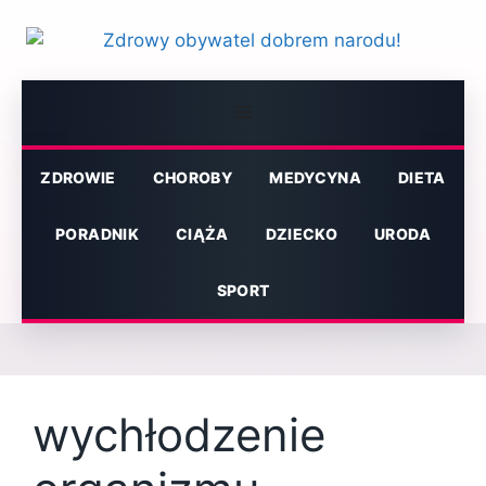
Przejdź
do
treści
Menu
ZDROWIE
CHOROBY
MEDYCYNA
DIETA
PORADNIK
CIĄŻA
DZIECKO
URODA
SPORT
wychłodzenie