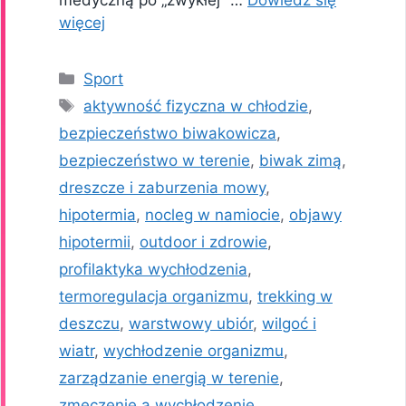
medyczną po „zwykłej” …
Dowiedz się
więcej
Kategorie
Sport
Tagi
aktywność fizyczna w chłodzie
,
bezpieczeństwo biwakowicza
,
bezpieczeństwo w terenie
,
biwak zimą
,
dreszcze i zaburzenia mowy
,
hipotermia
,
nocleg w namiocie
,
objawy
hipotermii
,
outdoor i zdrowie
,
profilaktyka wychłodzenia
,
termoregulacja organizmu
,
trekking w
deszczu
,
warstwowy ubiór
,
wilgoć i
wiatr
,
wychłodzenie organizmu
,
zarządzanie energią w terenie
,
zmęczenie a wychłodzenie