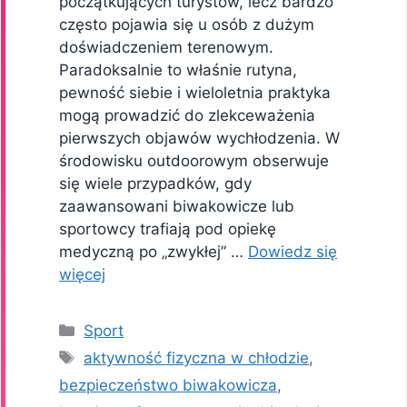
początkujących turystów, lecz bardzo
często pojawia się u osób z dużym
doświadczeniem terenowym.
Paradoksalnie to właśnie rutyna,
pewność siebie i wieloletnia praktyka
mogą prowadzić do zlekceważenia
pierwszych objawów wychłodzenia. W
środowisku outdoorowym obserwuje
się wiele przypadków, gdy
zaawansowani biwakowicze lub
sportowcy trafiają pod opiekę
medyczną po „zwykłej” …
Dowiedz się
więcej
Kategorie
Sport
Tagi
aktywność fizyczna w chłodzie
,
bezpieczeństwo biwakowicza
,