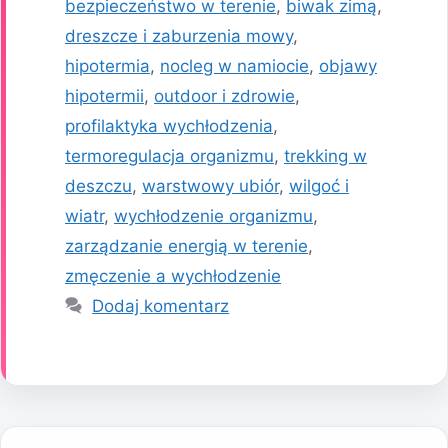
bezpieczeństwo w terenie
,
biwak zimą
,
dreszcze i zaburzenia mowy
,
hipotermia
,
nocleg w namiocie
,
objawy
hipotermii
,
outdoor i zdrowie
,
profilaktyka wychłodzenia
,
termoregulacja organizmu
,
trekking w
deszczu
,
warstwowy ubiór
,
wilgoć i
wiatr
,
wychłodzenie organizmu
,
zarządzanie energią w terenie
,
zmęczenie a wychłodzenie
Dodaj komentarz