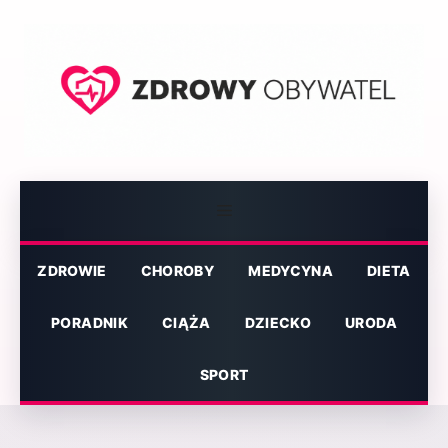
Przejdź
do
treści
Menu
ZDROWIE
CHOROBY
MEDYCYNA
DIETA
PORADNIK
CIĄŻA
DZIECKO
URODA
SPORT