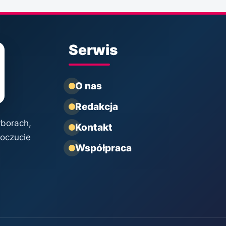
Serwis
O nas
Redakcja
yborach,
Kontakt
poczucie
Współpraca