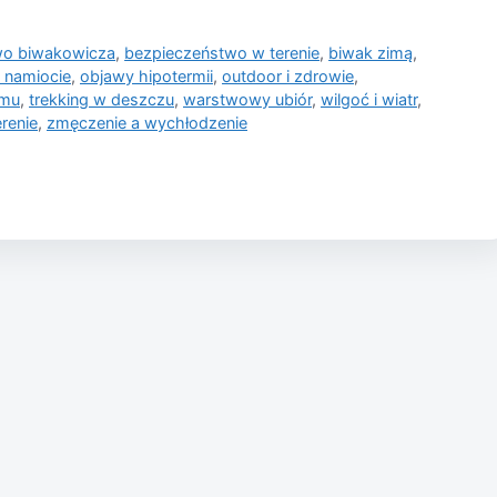
wo biwakowicza
,
bezpieczeństwo w terenie
,
biwak zimą
,
 namiocie
,
objawy hipotermii
,
outdoor i zdrowie
,
zmu
,
trekking w deszczu
,
warstwowy ubiór
,
wilgoć i wiatr
,
renie
,
zmęczenie a wychłodzenie