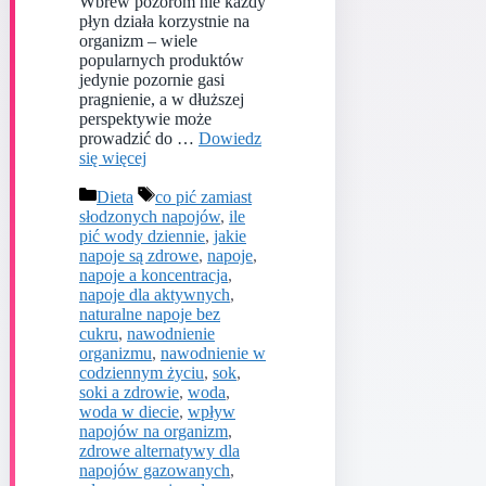
Wbrew pozorom nie każdy
płyn działa korzystnie na
organizm – wiele
popularnych produktów
jedynie pozornie gasi
pragnienie, a w dłuższej
perspektywie może
prowadzić do …
Dowiedz
się więcej
Kategorie
Tagi
Dieta
co pić zamiast
słodzonych napojów
,
ile
pić wody dziennie
,
jakie
napoje są zdrowe
,
napoje
,
napoje a koncentracja
,
napoje dla aktywnych
,
naturalne napoje bez
cukru
,
nawodnienie
organizmu
,
nawodnienie w
codziennym życiu
,
sok
,
soki a zdrowie
,
woda
,
woda w diecie
,
wpływ
napojów na organizm
,
zdrowe alternatywy dla
napojów gazowanych
,