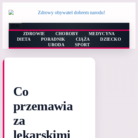
Przejdź
do
treści
Menu
ZDROWIE
CHOROBY
MEDYCYNA
DIETA
PORADNIK
CIĄŻA
DZIECKO
URODA
SPORT
Co
przemawia
za
lekarskimi