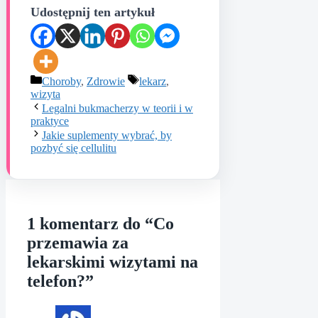
Udostępnij ten artykuł
Kategorie
Tagi
Choroby
,
Zdrowie
lekarz
,
wizyta
Legalni bukmacherzy w teorii i w
praktyce
Jakie suplementy wybrać, by
pozbyć się cellulitu
1 komentarz do “Co
przemawia za
lekarskimi wizytami na
telefon?”