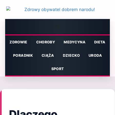
Przejdź
do
treści
Menu
ZDROWIE
CHOROBY
MEDYCYNA
DIETA
PORADNIK
CIĄŻA
DZIECKO
URODA
SPORT
Dlaczego