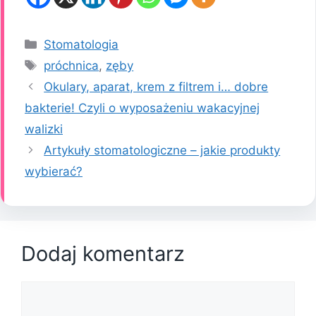
Kategorie
Stomatologia
Tagi
próchnica
,
zęby
Okulary, aparat, krem z filtrem i… dobre
bakterie! Czyli o wyposażeniu wakacyjnej
walizki
Artykuły stomatologiczne – jakie produkty
wybierać?
Dodaj komentarz
Komentarz