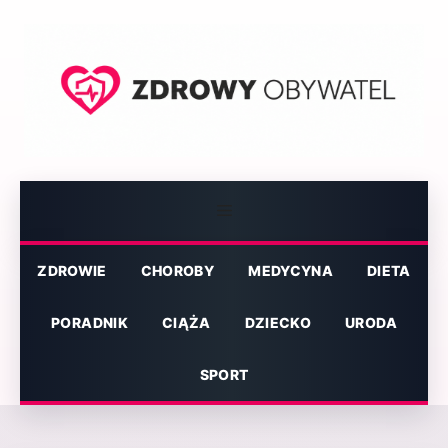
Przejdź
do
treści
Menu
ZDROWIE
CHOROBY
MEDYCYNA
DIETA
PORADNIK
CIĄŻA
DZIECKO
URODA
SPORT