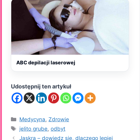
ABC depilacji laserowej
Udostępnij ten artykuł
Kategorie
Medycyna
,
Zdrowie
Tagi
jelito grube
,
odbyt
Jaskra – dowiedz się, dlaczego lepiej