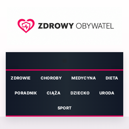
Przejdź
do
treści
Menu
ZDROWIE
CHOROBY
MEDYCYNA
DIETA
PORADNIK
CIĄŻA
DZIECKO
URODA
SPORT