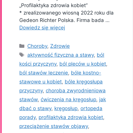
„Profilaktyka zdrowia kobiet”
* zrealizowanego wiosną 2022 roku dla
Gedeon Richter Polska. Firma bada …
Dowiedz się więcej
Kategorie
Choroby
,
Zdrowie
Tagi
aktywność fizyczna a stawy
,
ból
kości przyczyny
,
ból pleców u kobiet
,
ból stawów leczenie
,
bóle kostno-
stawowe u kobiet
,
bóle kręgosłupa
przyczyny
,
choroba zwyrodnieniowa
stawów
,
ćwiczenia na kręgosłup
,
jak
dbać o stawy
,
kręgosłup
,
ortopeda
porady
,
profilaktyka zdrowia kobiet
,
przeciążenie stawów objawy
,