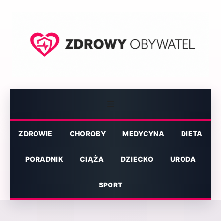
Przejdź
do
treści
Menu
ZDROWIE
CHOROBY
MEDYCYNA
DIETA
PORADNIK
CIĄŻA
DZIECKO
URODA
SPORT