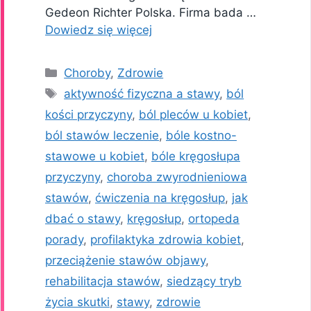
Gedeon Richter Polska. Firma bada …
Dowiedz się więcej
Kategorie
Choroby
,
Zdrowie
Tagi
aktywność fizyczna a stawy
,
ból
kości przyczyny
,
ból pleców u kobiet
,
ból stawów leczenie
,
bóle kostno-
stawowe u kobiet
,
bóle kręgosłupa
przyczyny
,
choroba zwyrodnieniowa
stawów
,
ćwiczenia na kręgosłup
,
jak
dbać o stawy
,
kręgosłup
,
ortopeda
porady
,
profilaktyka zdrowia kobiet
,
przeciążenie stawów objawy
,
rehabilitacja stawów
,
siedzący tryb
życia skutki
,
stawy
,
zdrowie