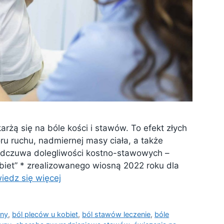
karżą się na bóle kości i stawów. To efekt złych
ru ruchu, nadmiernej masy ciała, a także
 odczuwa dolegliwości kostno-stawowych –
obiet” * zrealizowanego wiosną 2022 roku dla
iedz się więcej
yny
,
ból pleców u kobiet
,
ból stawów leczenie
,
bóle