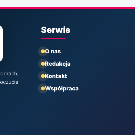
Serwis
O nas
Redakcja
yborach,
Kontakt
poczucie
Współpraca