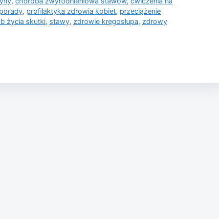
zyny
,
choroba zwyrodnieniowa stawów
,
ćwiczenia na
 porady
,
profilaktyka zdrowia kobiet
,
przeciążenie
b życia skutki
,
stawy
,
zdrowie kręgosłupa
,
zdrowy