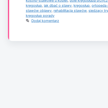
kostno-stawowe u kobiet
,
bóle kręgosłupa przyc
kręgosłup
,
jak dbać o stawy
,
kręgosłup
,
ortopeda
stawów objawy
,
rehabilitacja stawów
,
siedzący try
kręgosłup porady
Dodaj komentarz