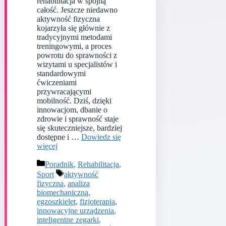
rehabilitacja w spójną
całość. Jeszcze niedawno
aktywność fizyczna
kojarzyła się głównie z
tradycyjnymi metodami
treningowymi, a proces
powrotu do sprawności z
wizytami u specjalistów i
standardowymi
ćwiczeniami
przywracającymi
mobilność. Dziś, dzięki
innowacjom, dbanie o
zdrowie i sprawność staje
się skuteczniejsze, bardziej
dostępne i …
Dowiedz się
więcej
Kategorie
Poradnik
,
Rehabilitacja
,
Tagi
Sport
aktywność
fizyczna
,
analiza
biomechaniczna
,
egzoszkielet
,
fizjoterapia
,
innowacyjne urządzenia
,
inteligentne zegarki
,