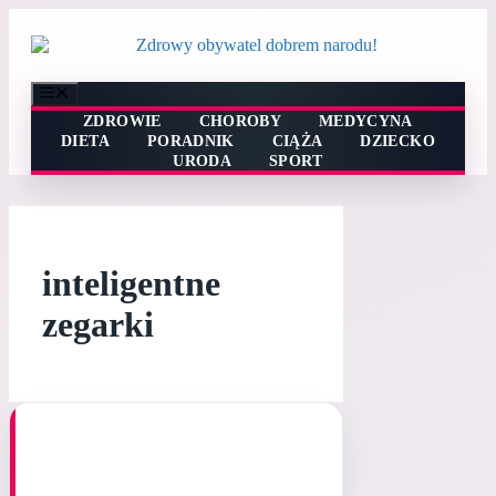
Przejdź
do
treści
Menu
ZDROWIE
CHOROBY
MEDYCYNA
DIETA
PORADNIK
CIĄŻA
DZIECKO
URODA
SPORT
inteligentne
zegarki