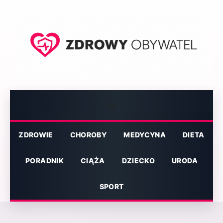
Przejdź
do
treści
Menu
ZDROWIE
CHOROBY
MEDYCYNA
DIETA
PORADNIK
CIĄŻA
DZIECKO
URODA
SPORT