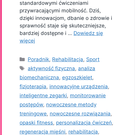
standardowymi ćwiczeniami
przywracającymi mobilność. Dziś,
dzięki innowacjom, dbanie o zdrowie i
sprawność staje się skuteczniejsze,
bardziej dostępne i …
Dowiedz się
więcej
Kategorie
Poradnik
,
Rehabilitacja
,
Sport
Tagi
aktywność fizyczna
,
analiza
biomechaniczna
,
egzoszkielet
,
fizjoterapia
,
innowacyjne urządzenia
,
inteligentne zegarki
,
monitorowanie
postępów
,
nowoczesne metody
treningowe
,
nowoczesne rozwiązania
,
opaski fitness
,
personalizacja ćwiczeń
,
regeneracja mięśni
,
rehabilitacja
,