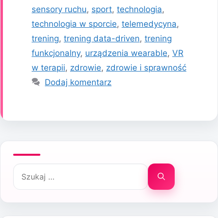
sensory ruchu
,
sport
,
technologia
,
technologia w sporcie
,
telemedycyna
,
trening
,
trening data-driven
,
trening
funkcjonalny
,
urządzenia wearable
,
VR
w terapii
,
zdrowie
,
zdrowie i sprawność
Dodaj komentarz
Szukaj: